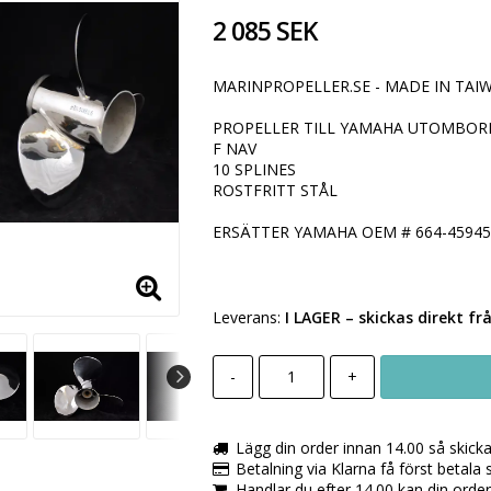
2 085 SEK
MARINPROPELLER.SE - MADE IN TAIW
PROPELLER TILL YAMAHA UTOMBORD
F NAV
10 SPLINES
ROSTFRITT STÅL
ERSÄTTER YAMAHA OEM # 664-45945
Leverans:
I LAGER
– skickas direkt fr
-
+
Lägg din order innan 14.00 så skick
Betalning via Klarna få först betala
Handlar du efter 14.00 kan din orde