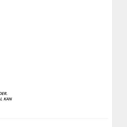
R. 

 KAN
