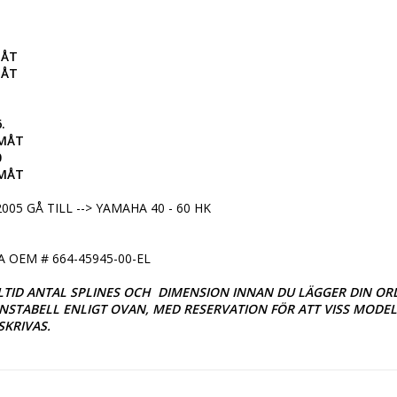
ÅT

MÅT
 

MÅT



AMÅT
005 GÅ TILL --> YAMAHA 40 - 60 HK

OEM # 664-45945-00-EL

TID ANTAL SPLINES OCH  DIMENSION INNAN DU LÄGGER DIN ORDE
TABELL ENLIGT OVAN, MED RESERVATION FÖR ATT VISS MODELL
SKRIVAS.