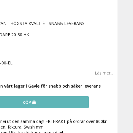
AN - HÖGSTA KVALITÉ - SNABB LEVERANS
ARE 20-30 HK
-00-EL
Läs mer...
ån vårt lager i Gävle för snabb och säker leverans
KÖP
ar vi ut den samma dag! FRI FRAKT på ordrar över 800kr
 sen, faktura, Swish mm
r med lite tur skickas samma dag!