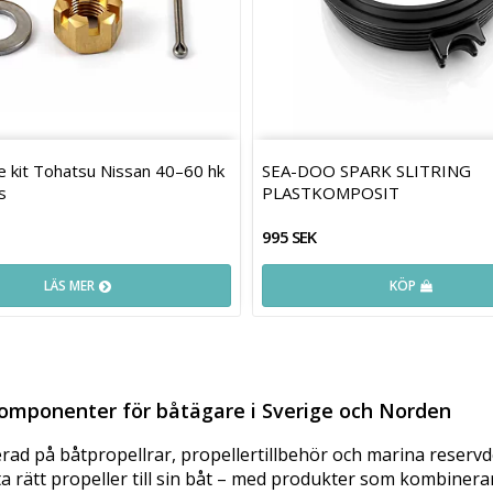
 kit Tohatsu Nissan 40–60 hk
SEA-DOO SPARK SLITRING
s
PLASTKOMPOSIT
995 SEK
LÄS MER
KÖP
 komponenter för båtägare i Sverige och Norden
ad på båtpropellrar, propellertillbehör och marina reservd
tta rätt propeller till sin båt – med produkter som kombiner