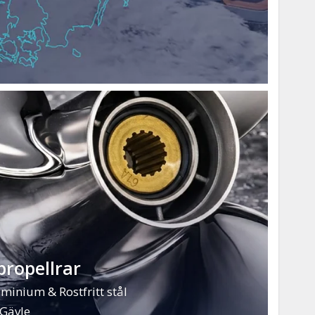
propellrar
minium & Rostfritt stål
 Gävle