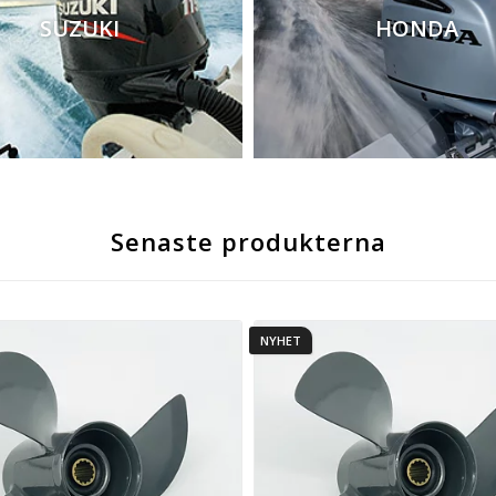
SUZUKI
HONDA
Senaste produkterna
NYHET