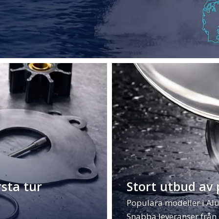
sta tur
Stort utbud av 
Populära modeller i Alu
Snabba leveranser från