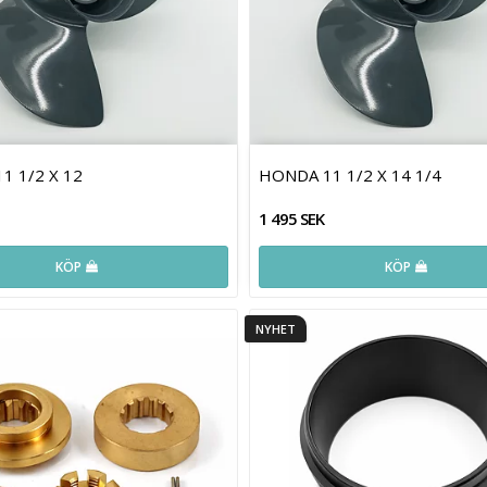
1 1/2 X 12
HONDA 11 1/2 X 14 1/4
1 495 SEK
KÖP
KÖP
NYHET