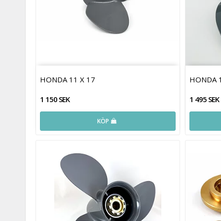
HONDA 11 X 17
HONDA 1
1 150 SEK
1 495 SEK
KÖP