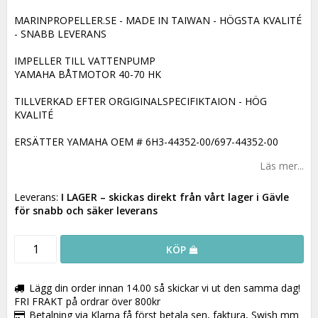
MARINPROPELLER.SE - MADE IN TAIWAN - HÖGSTA KVALITÉ
- SNABB LEVERANS
IMPELLER TILL VATTENPUMP
YAMAHA BÅTMOTOR 40-70 HK
TILLVERKAD EFTER ORGIGINALSPECIFIKTAION - HÖG
KVALITÉ
ERSÄTTER YAMAHA OEM # 6H3-44352-00/697-44352-00
Läs mer...
Leverans:
I LAGER
– skickas direkt från vårt lager i Gävle
för snabb och säker leverans
KÖP
Lägg din order innan 14.00 så skickar vi ut den samma dag!
FRI FRAKT på ordrar över 800kr
Betalning via Klarna få först betala sen, faktura, Swish mm