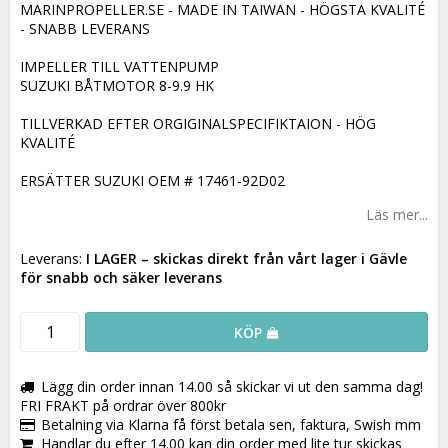
MARINPROPELLER.SE - MADE IN TAIWAN - HÖGSTA KVALITÉ
- SNABB LEVERANS
IMPELLER TILL VATTENPUMP
SUZUKI BÅTMOTOR 8-9.9 HK
TILLVERKAD EFTER ORGIGINALSPECIFIKTAION - HÖG
KVALITÉ
ERSÄTTER SUZUKI OEM # 17461-92D02
Läs mer...
Leverans:
I LAGER
– skickas direkt från vårt lager i Gävle
för snabb och säker leverans
KÖP
Lägg din order innan 14.00 så skickar vi ut den samma dag!
FRI FRAKT på ordrar över 800kr
Betalning via Klarna få först betala sen, faktura, Swish mm
Handlar du efter 14.00 kan din order med lite tur skickas