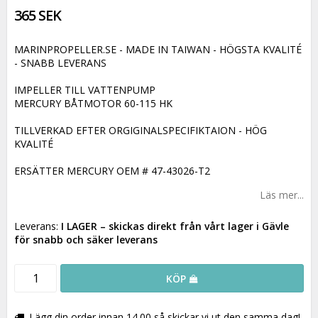
365 SEK
MARINPROPELLER.SE - MADE IN TAIWAN - HÖGSTA KVALITÉ
- SNABB LEVERANS
IMPELLER TILL VATTENPUMP
MERCURY BÅTMOTOR 60-115 HK
TILLVERKAD EFTER ORGIGINALSPECIFIKTAION - HÖG
KVALITÉ
ERSÄTTER MERCURY OEM # 47-43026-T2
Läs mer...
Leverans:
I LAGER
– skickas direkt från vårt lager i Gävle
för snabb och säker leverans
KÖP
Lägg din order innan 14.00 så skickar vi ut den samma dag!