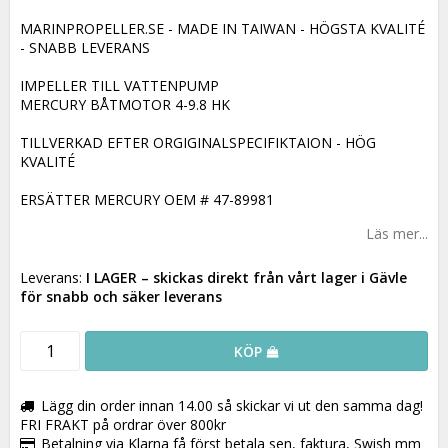
MARINPROPELLER.SE - MADE IN TAIWAN - HÖGSTA KVALITÉ
- SNABB LEVERANS
IMPELLER TILL VATTENPUMP
MERCURY BÅTMOTOR 4-9.8 HK
TILLVERKAD EFTER ORGIGINALSPECIFIKTAION - HÖG
KVALITÉ
ERSÄTTER MERCURY OEM # 47-89981
Läs mer...
Leverans:
I LAGER
– skickas direkt från vårt lager i Gävle
för snabb och säker leverans
KÖP
Lägg din order innan 14.00 så skickar vi ut den samma dag!
FRI FRAKT på ordrar över 800kr
Betalning via Klarna få först betala sen, faktura, Swish mm