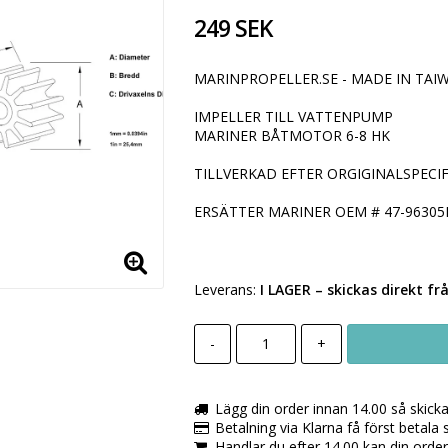
249 SEK
MARINPROPELLER.SE - MADE IN TAIW
IMPELLER TILL VATTENPUMP
MARINER BÅTMOTOR 6-8 HK
TILLVERKAD EFTER ORGIGINALSPECIF
ERSÄTTER MARINER OEM # 47-9630
Leverans:
I LAGER
– skickas direkt fr
-
+
Lägg din order innan 14.00 så skick
Betalning via Klarna få först betala
Handlar du efter 14.00 kan din orde