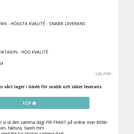
AN - HÖGSTA KVALITÉ - SNABB LEVERANS
IKTAION - HÖG KVALITÉ
5M
Läs mer...
ån vårt lager i Gävle för snabb och säker leverans
KÖP
ar vi ut den samma dag! FRI FRAKT på ordrar över 800kr
 sen, faktura, Swish mm
r med lite tur skickas samma dag!