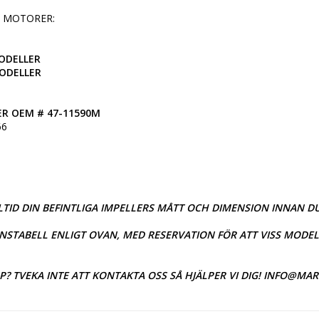
 MOTORER:

ODELLER

MODELLER
R OEM # 47-11590M
6

TID DIN BEFINTLIGA IMPELLERS MÅTT OCH DIMENSION INNAN DU
TABELL ENLIGT OVAN, MED RESERVATION FÖR ATT VISS MODELL
P? TVEKA INTE ATT KONTAKTA OSS SÅ HJÄLPER VI DIG! INFO@MA