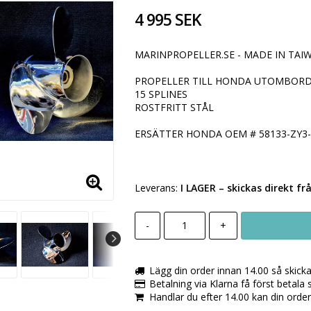
4 995 SEK
MARINPROPELLER.SE - MADE IN TAIW
PROPELLER TILL HONDA UTOMBORDA
15 SPLINES
ROSTFRITT STÅL
ERSÄTTER HONDA OEM # 58133-ZY3-
Leverans:
I LAGER
– skickas direkt fr
-
+
Lägg din order innan 14.00 så skick
Betalning via Klarna få först betala
Handlar du efter 14.00 kan din orde