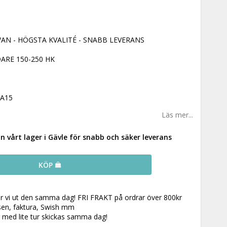
AN - HÖGSTA KVALITÉ - SNABB LEVERANS
RE 150-250 HK
A15
Läs mer...
ån vårt lager i Gävle för snabb och säker leverans
KÖP
ar vi ut den samma dag! FRI FRAKT på ordrar över 800kr
 sen, faktura, Swish mm
r med lite tur skickas samma dag!