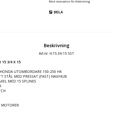
Med reservation för felskrivning
DELA
Beskrivning
Art.nr: H.15.34-15 SST
15 3/4 X 15
L HONDA UTOMBORDARE 150-250 HK

TT STÅL MED PRESSAT (FAST) NAV/HUB

XEL MED 15 SPLINES



TCH

 MOTORER:
