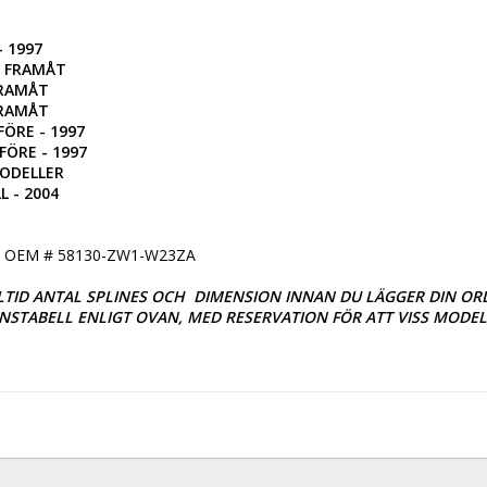
 1997

- FRAMÅT

FRAMÅT

FRAMÅT

ÖRE - 1997

ÖRE - 1997

ODELLER

L - 2004
OEM # 58130-ZW1-W23ZA

TID ANTAL SPLINES OCH  DIMENSION INNAN DU LÄGGER DIN ORDE
TABELL ENLIGT OVAN, MED RESERVATION FÖR ATT VISS MODELL