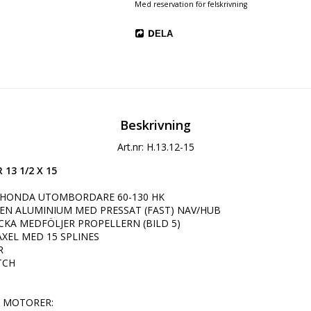
Med reservation för felskrivning
DELA
Beskrivning
Art.nr: H.13.12-15
13 1/2 X 15
L HONDA UTOMBORDARE 60-130 HK

EN ALUMINIUM MED PRESSAT (FAST) NAV/HUB

CKA MEDFÖLJER PROPELLERN (BILD 5)

XEL MED 15 SPLINES



TCH

 MOTORER:
