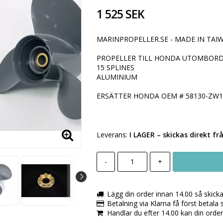
1 525 SEK
MARINPROPELLER.SE - MADE IN TAIW
PROPELLER TILL HONDA UTOMBORDA
15 SPLINES
ALUMINIUM
ERSÄTTER HONDA OEM # 58130-ZW1
Leverans:
I LAGER
– skickas direkt fr
-
+
Lägg din order innan 14.00 så skick
Betalning via Klarna få först betala
Handlar du efter 14.00 kan din orde