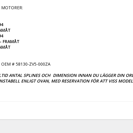
 MOTORER:

4

AMÅT

4

- FRAMÅT

RAMÅT
OEM # 58130-ZV5-000ZA

TID ANTAL SPLINES OCH  DIMENSION INNAN DU LÄGGER DIN ORDE
TABELL ENLIGT OVAN, MED RESERVATION FÖR ATT VISS MODELL