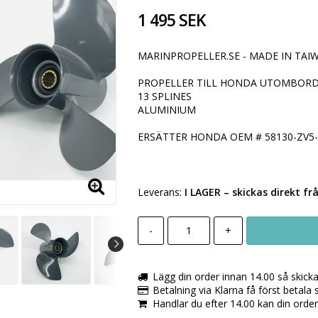
1 495 SEK
MARINPROPELLER.SE - MADE IN TAIW
PROPELLER TILL HONDA UTOMBORDA
13 SPLINES
ALUMINIUM
ERSÄTTER HONDA OEM # 58130-ZV5
Leverans:
I LAGER
– skickas direkt fr
-
+
Lägg din order innan 14.00 så skick
Betalning via Klarna få först betala
Handlar du efter 14.00 kan din orde