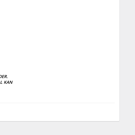
R. 

 KAN
