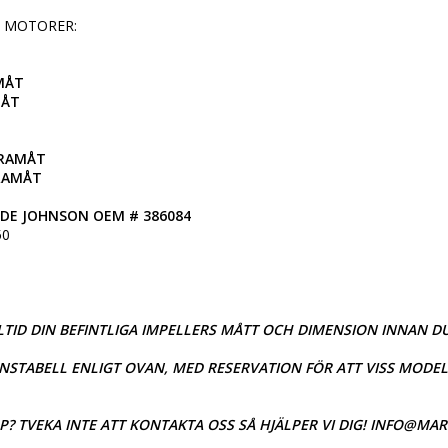
 MOTORER:

MÅT

MÅT
FRAMÅT

FRAMÅT
DE JOHNSON OEM # 386084
0

TID DIN BEFINTLIGA IMPELLERS MÅTT OCH DIMENSION INNAN DU
TABELL ENLIGT OVAN, MED RESERVATION FÖR ATT VISS MODELL
P? TVEKA INTE ATT KONTAKTA OSS SÅ HJÄLPER VI DIG! INFO@MA