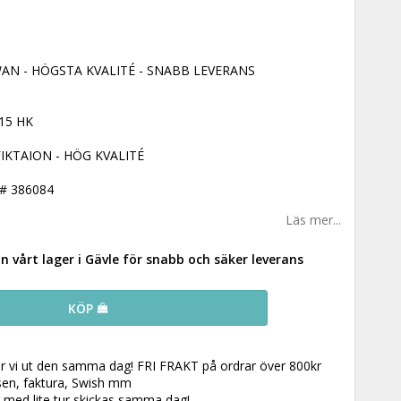
AN - HÖGSTA KVALITÉ - SNABB LEVERANS
15 HK
IKTAION - HÖG KVALITÉ
# 386084
Läs mer...
ån vårt lager i Gävle för snabb och säker leverans
KÖP
ar vi ut den samma dag! FRI FRAKT på ordrar över 800kr
 sen, faktura, Swish mm
r med lite tur skickas samma dag!