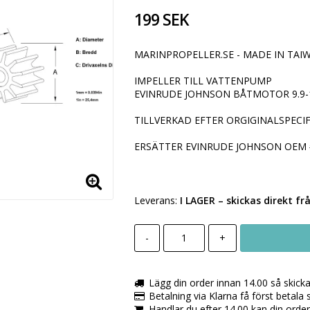
199 SEK
MARINPROPELLER.SE - MADE IN TAIW
IMPELLER TILL VATTENPUMP
EVINRUDE JOHNSON BÅTMOTOR 9.9-
TILLVERKAD EFTER ORGIGINALSPECIF
ERSÄTTER EVINRUDE JOHNSON OEM 
Leverans:
I LAGER
– skickas direkt fr
-
+
Lägg din order innan 14.00 så skick
Betalning via Klarna få först betala
Handlar du efter 14.00 kan din orde