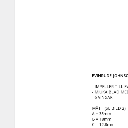
EVINRUDE JOHNSON
- IMPELLER TILL 
- MJUKA BLAD M
- 6 VINGAR

MÅTT (SE BILD 2)

A = 38mm

B = 18mm

C = 12,8mm
