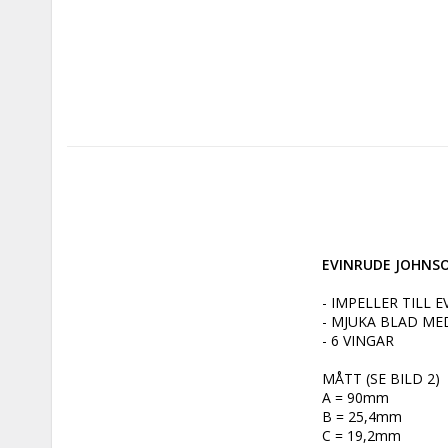
EVINRUDE JOHNSON
- IMPELLER TILL
- MJUKA BLAD M
- 6 VINGAR

MÅTT (SE BILD 2)

A = 90mm

B = 25,4mm

C = 19,2mm
