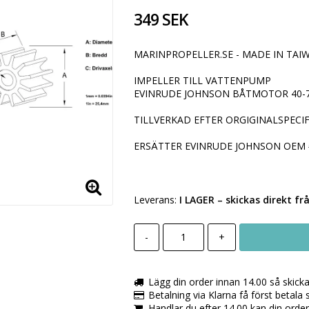
349 SEK
MARINPROPELLER.SE - MADE IN TAIW
IMPELLER TILL VATTENPUMP
EVINRUDE JOHNSON BÅTMOTOR 40-7
TILLVERKAD EFTER ORGIGINALSPECIF
ERSÄTTER EVINRUDE JOHNSON OEM 
Leverans:
I LAGER
– skickas direkt fr
-
+
Lägg din order innan 14.00 så skick
Betalning via Klarna få först betala
Handlar du efter 14.00 kan din orde