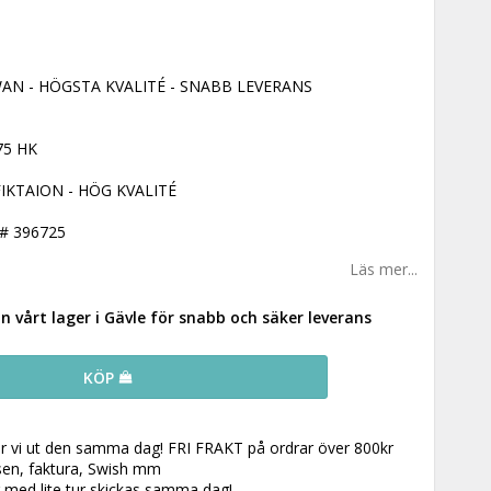
AN - HÖGSTA KVALITÉ - SNABB LEVERANS
5 HK
IKTAION - HÖG KVALITÉ
# 396725
Läs mer...
ån vårt lager i Gävle för snabb och säker leverans
KÖP
ar vi ut den samma dag! FRI FRAKT på ordrar över 800kr
 sen, faktura, Swish mm
r med lite tur skickas samma dag!