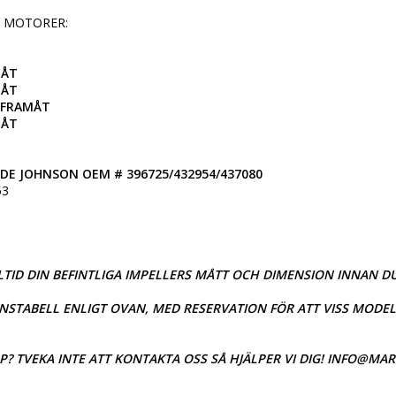
 MOTORER:

ÅT

ÅT

 FRAMÅT

ÅT

DE JOHNSON OEM # 396725/432954/437080
3

TID DIN BEFINTLIGA IMPELLERS MÅTT OCH DIMENSION INNAN DU
TABELL ENLIGT OVAN, MED RESERVATION FÖR ATT VISS MODELL
P? TVEKA INTE ATT KONTAKTA OSS SÅ HJÄLPER VI DIG! INFO@MA