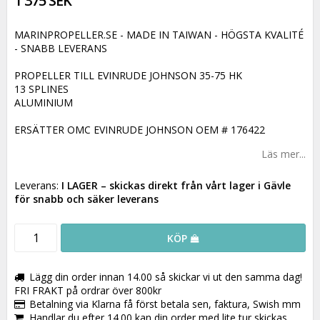
1 375 SEK
MARINPROPELLER.SE - MADE IN TAIWAN - HÖGSTA KVALITÉ
- SNABB LEVERANS
PROPELLER TILL EVINRUDE JOHNSON 35-75 HK
13 SPLINES
ALUMINIUM
ERSÄTTER OMC EVINRUDE JOHNSON OEM # 176422
Läs mer...
Leverans:
I LAGER
– skickas direkt från vårt lager i Gävle
för snabb och säker leverans
KÖP
Lägg din order innan 14.00 så skickar vi ut den samma dag!
FRI FRAKT på ordrar över 800kr
Betalning via Klarna få först betala sen, faktura, Swish mm
Handlar du efter 14.00 kan din order med lite tur skickas