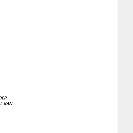
R. 

 KAN
